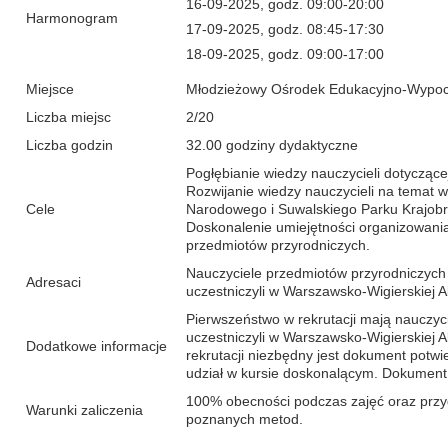
16-09-2025, godz. 09:00-20:00
Harmonogram
17-09-2025, godz. 08:45-17:30
18-09-2025, godz. 09:00-17:00
Miejsce
Młodzieżowy Ośrodek Edukacyjno-Wypoc
Liczba miejsc
2/20
Liczba godzin
32.00 godziny dydaktyczne
Pogłębianie wiedzy nauczycieli dotycząc
Rozwijanie wiedzy nauczycieli na temat 
Cele
Narodowego i Suwalskiego Parku Krajob
Doskonalenie umiejętności organizowania 
przedmiotów przyrodniczych.
Nauczyciele przedmiotów przyrodniczych 
Adresaci
uczestniczyli w Warszawsko-Wigierskiej 
Pierwszeństwo w rekrutacji mają nauczyc
uczestniczyli w Warszawsko-Wigierskiej 
Dodatkowe informacje
rekrutacji niezbędny jest dokument potwi
udział w kursie doskonalącym. Dokument 
100% obecności podczas zajęć oraz przy
Warunki zaliczenia
poznanych metod.