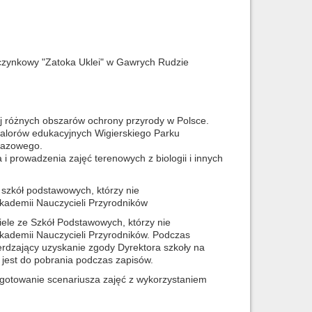
zynkowy "Zatoka Uklei" w Gawrych Rudzie
ej różnych obszarów ochrony przyrody w Polsce.
walorów edukacyjnych Wigierskiego Parku
razowego.
i prowadzenia zajęć terenowych z biologii i innych
szkół podstawowych, którzy nie
Akademii Nauczycieli Przyrodników
iele ze Szkół Podstawowych, którzy nie
Akademii Nauczycieli Przyrodników. Podczas
erdzający uzyskanie zgody Dyrektora szkoły na
jest do pobrania podczas zapisów.
gotowanie scenariusza zajęć z wykorzystaniem