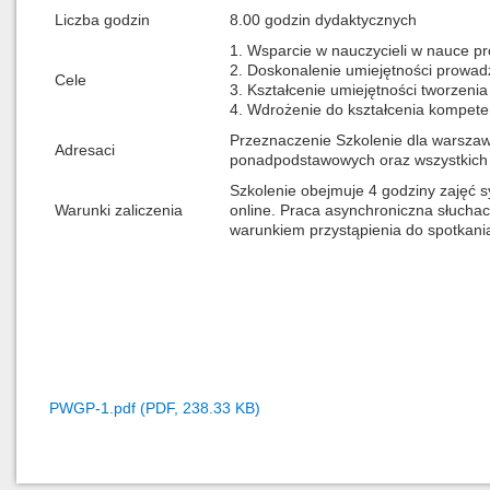
Liczba godzin
8.00 godzin dydaktycznych
1. Wsparcie w nauczycieli w nauce p
2. Doskonalenie umiejętności prowad
Cele
3. Kształcenie umiejętności tworzenia
4. Wdrożenie do kształcenia kompeten
Przeznaczenie Szkolenie dla warszaws
Adresaci
ponadpodstawowych oraz wszystkich 
Szkolenie obejmuje 4 godziny zajęć s
Warunki zaliczenia
online. Praca asynchroniczna słucha
warunkiem przystąpienia do spotkani
PWGP-1.pdf (PDF, 238.33 KB)