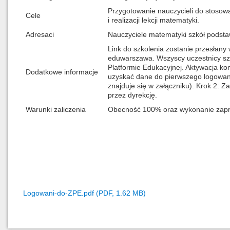
Przygotowanie nauczycieli do stoso
Cele
i realizacji lekcji matematyki.
Adresaci
Nauczyciele matematyki szkół podst
Link do szkolenia zostanie przesłany
eduwarszawa. Wszyscy uczestnicy szk
Platformie Edukacyjnej. Aktywacja kon
Dodatkowe informacje
uzyskać dane do pierwszego logowani
znajduje się w załączniku). Krok 2: Z
przez dyrekcję.
Warunki zaliczenia
Obecność 100% oraz wykonanie zap
Logowani-do-ZPE.pdf (PDF, 1.62 MB)