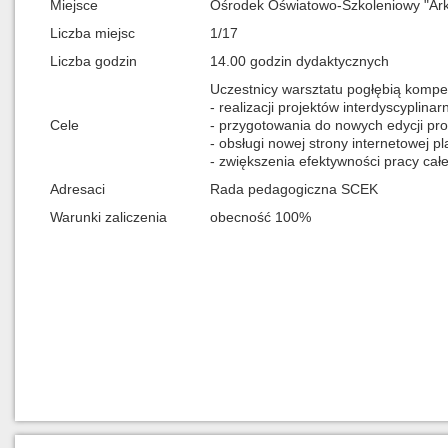
Miejsce
Ośrodek Oświatowo-Szkoleniowy "Ark
Liczba miejsc
1/17
Liczba godzin
14.00 godzin dydaktycznych
Uczestnicy warsztatu pogłębią kompe
- realizacji projektów interdyscyplinar
Cele
- przygotowania do nowych edycji p
- obsługi nowej strony internetowej p
- zwiększenia efektywności pracy cał
Adresaci
Rada pedagogiczna SCEK
Warunki zaliczenia
obecność 100%