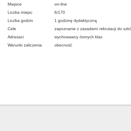
Miejsce
on-line
Liczba miejsc
6/170
Liczba godzin
1 godzinę dydaktyczną
Cele
zapoznanie z zasadami rekrutacji do sz
Adresaci
wychowawcy ósmych klas
Warunki zaliczenia
obecność