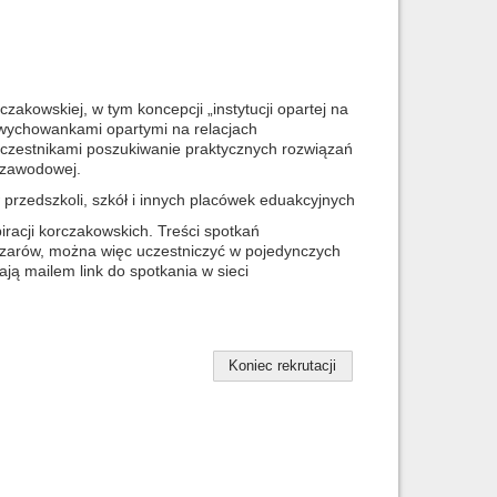
zakowskiej, w tym koncepcji „instytucji opartej na
wychowankami opartymi na relacjach
uczestnikami poszukiwanie praktycznych rozwiązań
y zawodowej.
 przedszkoli, szkół i innych placówek eduakcyjnych
iracji korczakowskich. Treści spotkań
zarów, można więc uczestniczyć w pojedynczych
ją mailem link do spotkania w sieci
Koniec rekrutacji