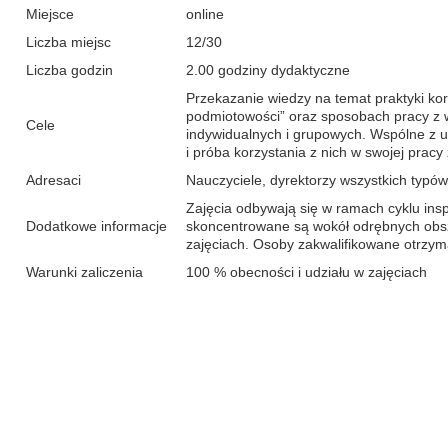
Miejsce
online
Liczba miejsc
12/30
Liczba godzin
2.00 godziny dydaktyczne
Przekazanie wiedzy na temat praktyki korc
podmiotowości” oraz sposobach pracy z 
Cele
indywidualnych i grupowych. Wspólne z 
i próba korzystania z nich w swojej prac
Adresaci
Nauczyciele, dyrektorzy wszystkich typów
Zajęcia odbywają się w ramach cyklu insp
Dodatkowe informacje
skoncentrowane są wokół odrębnych obs
zajęciach. Osoby zakwalifikowane otrzyma
Warunki zaliczenia
100 % obecności i udziału w zajęciach