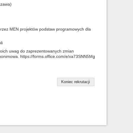
szawa)
 przez MEN projektów podstaw programowych dla
li
woich uwag do zaprezentowanych zmian
anonimowa. https://forms.office.com/e/xa73SNN5Mg
Koniec rekrutacji