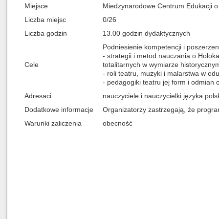
Miejsce
Miedzynarodowe Centrum Edukacji o A
Liczba miejsc
0/26
Liczba godzin
13.00 godzin dydaktycznych
Podniesienie kompetencji i poszerzeni
- strategii i metod nauczania o Holok
Cele
totalitarnych w wymiarze historyczn
- roli teatru, muzyki i malarstwa w ed
- pedagogiki teatru jej form i odmia
Adresaci
nauczyciele i nauczycielki języka pol
Dodatkowe informacje
Organizatorzy zastrzegają, że progra
Warunki zaliczenia
obecność